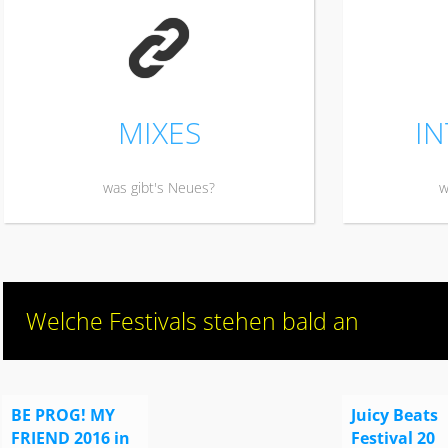
K
MIXES
I
was gibt's Neues?
w
Welche Festivals stehen bald an
BE PROG! MY
Juicy Beats
FRIEND 2016 in
Festival 20