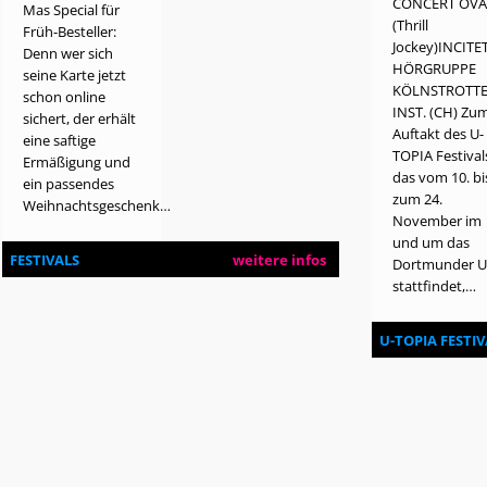
CONCERT OVA
Mas Special für
(Thrill
Früh-Besteller:
Jockey)INCIT
Denn wer sich
HÖRGRUPPE
seine Karte jetzt
KÖLNSTROTT
schon online
INST. (CH) Zu
sichert, der erhält
Auftakt des U-
eine saftige
TOPIA Festival
Ermäßigung und
das vom 10. bi
ein passendes
zum 24.
Weihnachtsgeschenk…
November im
und um das
FESTIVALS
weitere infos
Dortmunder 
stattfindet,…
U-TOPIA FESTI