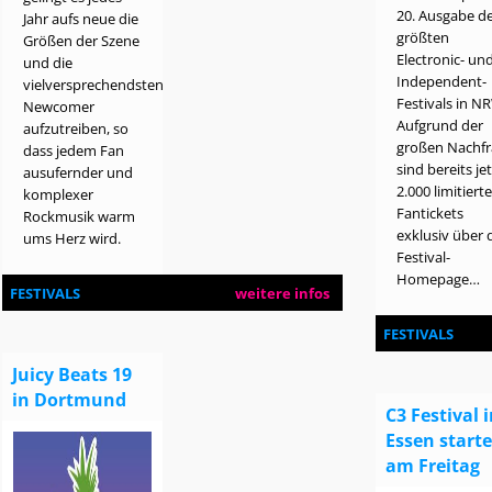
20. Ausgabe d
Jahr aufs neue die
größten
Größen der Szene
Electronic- un
und die
Independent-
vielversprechendsten
Festivals in N
Newcomer
Aufgrund der
aufzutreiben, so
großen Nachf
dass jedem Fan
sind bereits je
ausufernder und
2.000 limitiert
komplexer
Fantickets
Rockmusik warm
exklusiv über 
ums Herz wird.
Festival-
Homepage…
FESTIVALS
weitere infos
FESTIVALS
Juicy Beats 19
in Dortmund
C3 Festival 
Essen starte
am Freitag