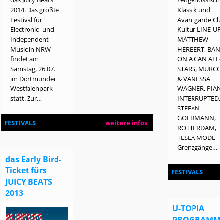
2014. Das größte
Klassik und
Festival für
Avantgarde Cl
Electronic- und
Kultur LINE-UP
Independent-
MATTHEW
Music in NRW
HERBERT, BA
findet am
ON A CAN ALL
Samstag, 26.07.
STARS, MURC
im Dortmunder
& VANESSA
Westfalenpark
WAGNER, PIA
statt. Zur…
INTERRUPTED
STEFAN
GOLDMANN,
FESTIVALS
weitere infos
ROTTERDAM,
TESLA MODE
Grenzgänge…
das Early Bird-
Ticket fürs
FESTIVALS
JUICY BEATS
2013
U-TOPIA
PROGRAMM