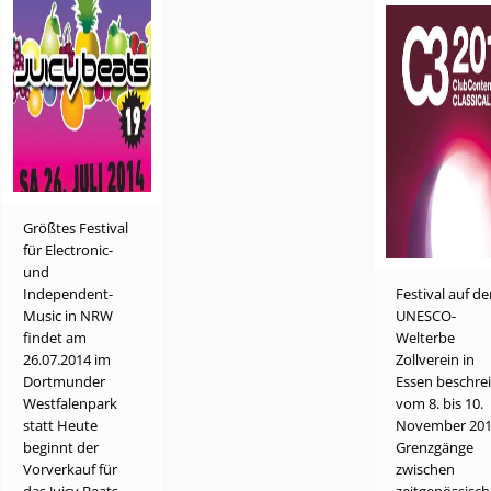
Größtes Festival
für Electronic-
und
Independent-
Festival auf d
Music in NRW
UNESCO-
findet am
Welterbe
26.07.2014 im
Zollverein in
Dortmunder
Essen beschrei
Westfalenpark
vom 8. bis 10.
statt Heute
November 20
beginnt der
Grenzgänge
Vorverkauf für
zwischen
das Juicy Beats
zeitgenössisch