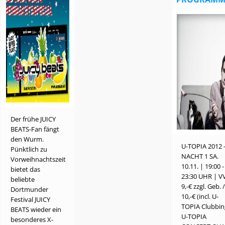
Der frühe JUICY
BEATS-Fan fängt
den Wurm.
U-TOPIA 2012 
Pünktlich zu
NACHT 1 SA.
Vorweihnachtszeit
10.11. | 19:00 -
bietet das
23:30 UHR | V
beliebte
9,-€ zzgl. Geb. 
Dortmunder
10,-€ (incl. U-
Festival JUICY
TOPIA Clubbin
BEATS wieder ein
U-TOPIA
besonderes X-