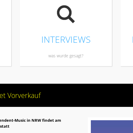
L
INTERVIEWS
was wurde gesagt?
tet Vorverkauf
ependent-Music in NRW findet am
statt