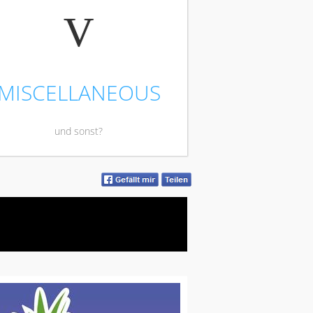
V
MISCELLANEOUS
und sonst?