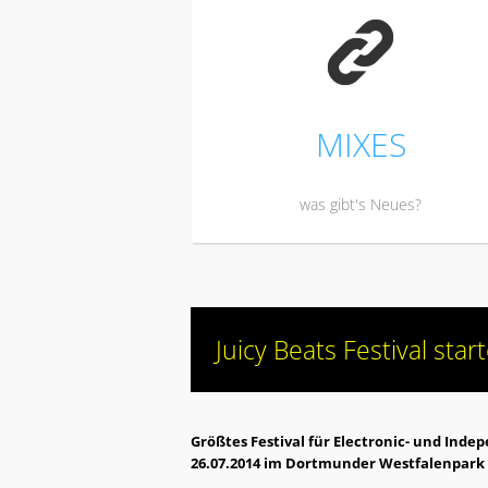
K
MIXES
was gibt's Neues?
Juicy Beats Festival star
Größtes Festival für Electronic- und Ind
26.07.2014 im Dortmunder Westfalenpark 