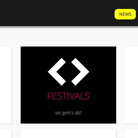
NEWS
H
FESTIVALS
wo geht's ab?