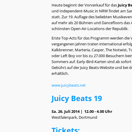
Heute beginnt der Vorverkauf für das
Juicy B
und Independent-Music in NRW findet am Sam
statt. Zur 19. Auflage des beliebten Musikev
auf mehr als 20 Bühnen und Dancefloors das A
schönsten Open-Air-Locations der Republik.
Erste Top-Acts für das Programm werden die V
vergangenen Jahren traten international erfolg
Kalkbrenner, Marteria, Casper, The Notwist, T
oder Left Boy vor bis zu 27.000 Besuchern bei
Sommers auf. Early-Bird-Karten sind ab sofor
Gebühr) auf der Juicy Beats-Website und bei
erhältlich.
www.juicybeats.net
Juicy Beats 19
Sa. 26. Juli 2014 | 12.00 - 4.00 Uhr
Westfalenpark, Dortmund
Tickets: