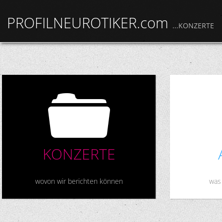
PROFILNEUROTIKER.com
...KONZERTE
F
KONZERTE
wovon wir berichten können
was