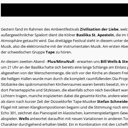
Gestern fand im Rahmen des Ambientfestivals
Zivilisation der Liebe
, wel
außergewöhnlicher Spielort dient die Kölner
Basilika St. Aposteln
, die im
Atmosphäre getaucht wird. Das dreitägige Festival steht in diesem unter
Musik, also die elektronische mit der instrumentalen Musik. Am ersten Ab
der schwedischen Gruppe
Tape
zu hören.
An diesem zweiten Abend -
Plus/MinuNull
- erwarten uns
Bill Wells & S
um 21 Uhr an der Basilika hatte sich bereits eine lange Schlange am Einlass
abgesehen von der Menschenmenge, die sich vor der Kirche an diesem Freit
die heiligen Hallen wurde man durch die komplett raumfüllenden Dia-Projek
Sitzbänke des spätromanischen Kirchenraumes waren bereits besetzt, im vor
dort Perserteppiche und Sitzkissen, die ebenfalls schon reich bevölkert wa
Lichtern tragen, manche inspizierten dabei die gesamte Kirche, andere wie
als dann nach kurzer Zeit der Düsseldorfer Tape-Musiker
Stefan Schneide
Flügel mit seinen Klangkompositionen begann und die Stimmung noch ein
Echo 301, zeichnet das Pianospiel im klassischen, kammerspielartigem G
abspielen.
Wells
antwortet daraufhin mit neuen Variationen in anderen Ton
Charakter durchgehend erhalten bleibt. Ein in Kombination mit den Licheff