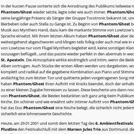
In der kurzen Pause sortierte sich die Anrodnung des Publikums teilweise 
Phantom/Ghost
wieder setzte, legte oder wie auch immer.
Phantom/Gho
seine langjährige Präsenz als Sänger der Gruppe Tocotronic bekannt ist, u
Bierbeben oder auch Stella zu Gange ist. Zu Beginn von
Phantom/Ghost
be
Musik aus Mynthers Hand, dazu kam die markante Stimme von Lowtzow's, d
Sprache einsetzt. Mit ihrem letzten Album haben
Phantom/Ghost
aber de
weitestgehend abgeschworen und klingen teils folkig oder auch mal wie in
von Lowtzow nur vom Flügel Mynthers begleitet wird, keine sonstigen Kl
sozusagen beflügelt...und das passte wieder perfekt in den abermals in w
St. Aposteln
. Die Atmosphäre wirkte eindringlich und intim, wenn die Beide
Alben vortrugen. Auch Stücke der ersten Alben werden uns dargeboten, wo
komplett und radikal auf die gegebene Kombination aus Piano und Stimm
andächtig bis zum letzten Ton und quittierte jeden vorgetragenen Song m
haben
Phantom/Ghost
ihren Auftritt mit Knicks beendet, doch der anhal
zu einer kleinen Zugabe hinreissen zu lassen. Diese bescherte uns dann n
von
Phantom/Ghost
, die Beiden bedankten sich ganz artig beim Publik
Kirche. Ein schöner und wie erwähnt sehr intimer Auftritt von
Phantom/G
hat das Duo
Phantom/Ghost
eine Nische belegt, die sicherlich nicht Jede
sicherlich eine lohnenswerte Geschichte.
Heute, am 29.01.2001 und somit dem letzten Tag des
6. Ambientfestivals 
PlusEins
den Festivalschluß mit dem
Marsen Jules Trio
aus Dortmund, die