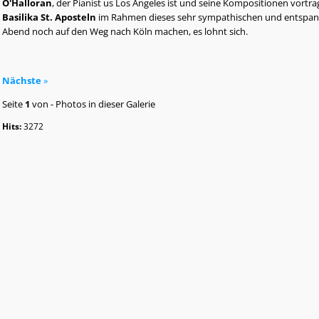
O'Halloran
, der Pianist us Los Angeles ist und seine Kompositionen vortr
Basilika St. Aposteln
im Rahmen dieses sehr sympathischen und entspannt
Abend noch auf den Weg nach Köln machen, es lohnt sich.
Nächste
»
Seite
1
von
-
Photos in dieser Galerie
Hits:
3272