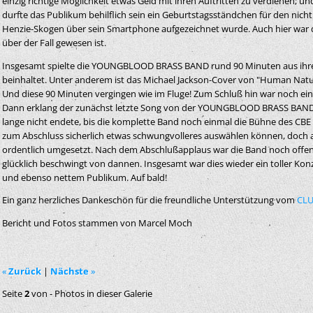
einzig richtige Möglichkeit etwas Geld mit ihren Auftritten zu verdienen
durfte das Publikum behilflich sein ein Geburtstagsständchen für den ni
Henzie-Skogen über sein Smartphone aufgezeichnet wurde. Auch hier war d
über der Fall gewesen ist.
Insgesamt spielte die YOUNGBLOOD BRASS BAND rund 90 Minuten aus ihrem
beinhaltet. Unter anderem ist das Michael Jackson-Cover von "Human Nature"
Und diese 90 Minuten vergingen wie im Fluge! Zum Schluß hin war noch ein
Dann erklang der zunächst letzte Song von der YOUNGBLOOD BRASS BAND,
lange nicht endete, bis die komplette Band noch einmal die Bühne des CBE 
zum Abschluss sicherlich etwas schwungvolleres auswählen können, doch a
ordentlich umgesetzt. Nach dem Abschlußapplaus war die Band noch offen
glücklich beschwingt von dannen. Insgesamt war dies wieder ein toller Ko
und ebenso nettem Publikum. Auf bald!
Ein ganz herzliches Dankeschön für die freundliche Unterstützung vom
CL
Bericht und Fotos stammen von Marcel Moch
«
Zurück
|
Nächste
»
Seite
2
von
-
Photos in dieser Galerie