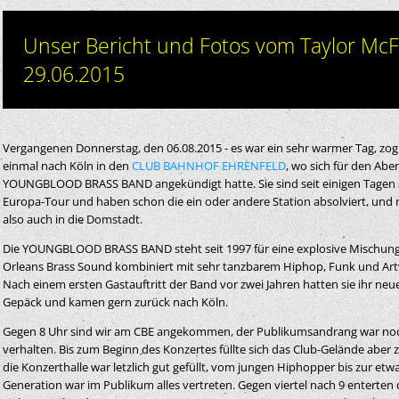
Unser Bericht und Fotos vom Taylor 
29.06.2015
Vergangenen Donnerstag, den 06.08.2015 - es war ein sehr warmer Tag, zog
einmal nach Köln in den
CLUB BAHNHOF EHRENFELD
, wo sich für den Abe
YOUNGBLOOD BRASS BAND angekündigt hatte. Sie sind seit einigen Tagen 
Europa-Tour und haben schon die ein oder andere Station absolviert, und
also auch in die Domstadt.
Die YOUNGBLOOD BRASS BAND steht seit 1997 für eine explosive Mischu
Orleans Brass Sound kombiniert mit sehr tanzbarem Hiphop, Funk und A
Nach einem ersten Gastauftritt der Band vor zwei Jahren hatten sie ihr ne
Gepäck und kamen gern zurück nach Köln.
Gegen 8 Uhr sind wir am CBE angekommen, der Publikumsandrang war noc
verhalten. Bis zum Beginn des Konzertes füllte sich das Club-Gelände abe
die Konzerthalle war letzlich gut gefüllt, vom jungen Hiphopper bis zur etw
Generation war im Publikum alles vertreten. Gegen viertel nach 9 enterten