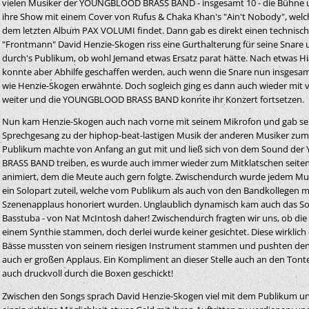
vielen Musiker der YOUNGBLOOD BRASS BAND - insgesamt 10 - die Bühne
ihre Show mit einem Cover von Rufus & Chaka Khan's "Ain't Nobody", welch
dem letzten Album PAX VOLUMI findet. Dann gab es direkt einen technisc
"Frontmann" David Henzie-Skogen riss eine Gurthalterung für seine Snare u
durch's Publikum, ob wohl Jemand etwas Ersatz parat hätte. Nach etwas H
konnte aber Abhilfe geschaffen werden, auch wenn die Snare nun insgesamt
wie Henzie-Skogen erwähnte. Doch sogleich ging es dann auch wieder mit 
weiter und die YOUNGBLOOD BRASS BAND konnte ihr Konzert fortsetzen.
Nun kam Henzie-Skogen auch nach vorne mit seinem Mikrofon und gab se
Sprechgesang zu der hiphop-beat-lastigen Musik der anderen Musiker zum
Publikum machte von Anfang an gut mit und ließ sich von dem Sound d
BRASS BAND treiben, es wurde auch immer wieder zum Mitklatschen seiten
animiert, dem die Meute auch gern folgte. Zwischendurch wurde jedem Mu
ein Solopart zuteil, welche vom Publikum als auch von den Bandkollegen m
Szenenapplaus honoriert wurden. Unglaublich dynamisch kam auch das So
Basstuba - von Nat McIntosh daher! Zwischendurch fragten wir uns, ob die
einem Synthie stammen, doch derlei wurde keiner gesichtet. Diese wirklich
Bässe mussten von seinem riesigen Instrument stammen und pushten den S
auch er großen Applaus. Ein Kompliment an dieser Stelle auch an den Tonte
auch druckvoll durch die Boxen geschickt!
Zwischen den Songs sprach David Henzie-Skogen viel mit dem Publikum u