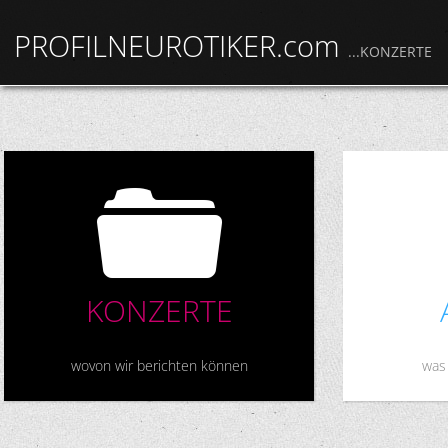
PROFILNEUROTIKER.com
...KONZERTE
F
KONZERTE
wovon wir berichten können
was