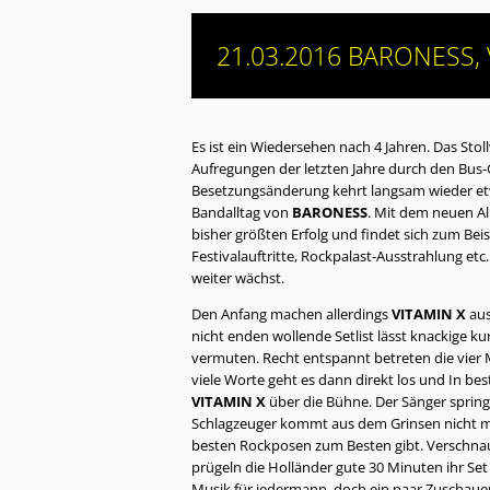
21.03.2016 BARONESS, V
Es ist ein Wiedersehen nach 4 Jahren. Das Sto
Aufregungen der letzten Jahre durch den Bu
Besetzungsänderung kehrt langsam wieder et
Bandalltag von
BARONESS
. Mit dem neuen A
bisher größten Erfolg und findet sich zum Beis
Festivalauftritte, Rockpalast-Ausstrahlung et
weiter wächst.
Den Anfang machen allerdings
VITAMIN X
aus
nicht enden wollende Setlist lässt knackige k
vermuten. Recht entspannt betreten die vier 
viele Worte geht es dann direkt los und In b
VITAMIN X
über die Bühne. Der Sänger springt
Schlagzeuger kommt aus dem Grinsen nicht me
besten Rockposen zum Besten gibt. Verschnauf
prügeln die Holländer gute 30 Minuten ihr Set
Musik für jedermann, doch ein paar Zuschauer