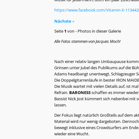
https://www.facebook.com/Vitamin-X-11344
Nächste
»
Seite
1
von
-
Photos in dieser Galerie
Alle Fotos stammen von Jacques Moch!
Nach einer relativ langen Umbaupause kom
Grinsen unter Jubel des Publikums auf die Büh
Adams headbangt unentwegt, Schlagzeuger Se
Die Doppelgitarrenläufe in bester IRON MAIDE
Die Musik wartet mit vielen Details auf, ist m
Refrain.
BARONESS
schaffen es immer wieder,
Bassist Nick Jost kümmert sich nebenbei mit
lassen.
Der Fokus liegt natürlich Großteils auf dem a
Material wird nur wenig dargeboten. Dennoch 
bewegt inklusive eines Crowdsurfers am Ende. 
wieder eine Wucht.