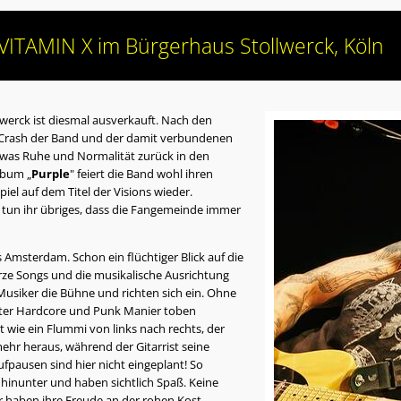
ITAMIN X im Bürgerhaus Stollwerck, Köln
llwerck ist diesmal ausverkauft. Nach den
s-Crash der Band und der damit verbundenen
was Ruhe und Normalität zurück in den
lbum „
Purple
" feiert die Band wohl ihren
piel auf dem Titel der Visions wieder.
c. tun ihr übriges, dass die Fangemeinde immer
 Amsterdam. Schon ein flüchtiger Blick auf die
urze Songs und die musikalische Ausrichtung
Musiker die Bühne und richten sich ein. Ohne
ester Hardcore und Punk Manier toben
 wie ein Flummi von links nach rechts, der
hr heraus, während der Gitarrist seine
pausen sind hier nicht eingeplant! So
 hinunter und haben sichtlich Spaß. Keine
 haben ihre Freude an der rohen Kost.