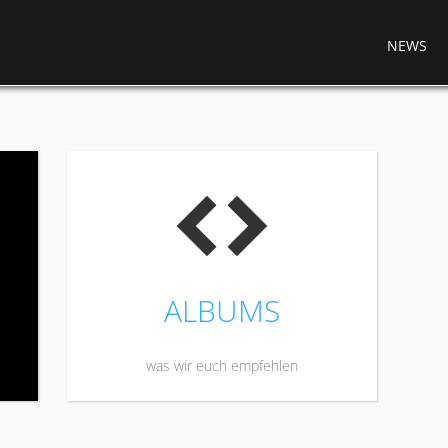
NEWS
H
ALBUMS
was wir euch empfehlen