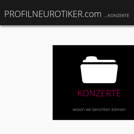
PROFILNEUROTIKER.com
...KONZERTE
F
KONZERTE
wovon wir berichten können