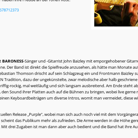
2678712373
mt
BARONESS
-Sänger und -Gitarrist John Baizley mit emporgehobener Gitarre
ne. Der Band ist direkt die Spielfreude anzusehen, als hätte man Monate auf
bastian Thomson drischt auf sein Schlagzeug ein und Frontmann Baizley 
N Tradition, dazu der ungekünstelte, zwar melodische aber halb geschriene
al riffig-rockig, mal weitläufig und sich langsam ausbreitend. Am Ende steh
 den Sound ihrer Platten auch auf die Bühnen zu bringen, wobei live gerne
 seinen Keyboardbeiträgen um diverse Intros, womit man vermeidet, diese w
ktuellen Release „Purple", wobei man sich auch noch viel mit dem Vorgängera
scheint das Publikum mehr als zufrieden. Die Arme werden in die Höhe gere
Mit drei Zugaben ist man dann aber auch bedient und die Band hat ihre Aufg