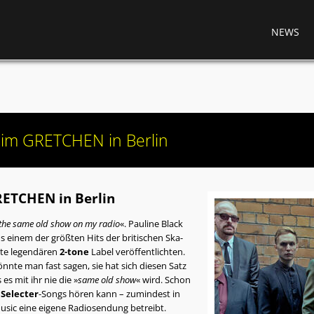
NEWS
 im GRETCHEN in Berlin
RETCHEN in Berlin
st the same old show on my radio
«. Pauline Black
s einem der größten Hits der britischen Ska-
ute legendären
2-tone
Label veröffentlichten.
nnte man fast sagen, sie hat sich diesen Satz
s mit ihr nie die »
same old show
« wird. Schon
l
Selecter
-Songs hören kann – zumindest in
usic eine eigene Radiosendung betreibt.