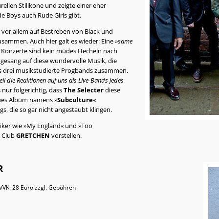
ellen Stilikone und zeigte einer eher
 Boys auch Rude Girls gibt.
 vor allem auf Bestreben von Black und
ammen. Auch hier galt es wieder: Eine »
same
hre Konzerte sind kein müdes Hecheln nach
obgesang auf diese wundervolle Musik, die
ls drei musikstudierte Progbands zusammen.
l die Reaktionen auf uns als Live-Bands jedes
s nur folgerichtig, dass
The Selecter
diese
eues Album namens »
Subculture
«
, die so gar nicht angestaubt klingen.
ssiker wie »My England« und »Too
r Club
GRETCHEN
vorstellen.
ER
 VVK: 28 Euro zzgl. Gebühren