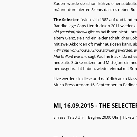
Zudem wurde sie schon früh zu einer subkultur
männerdominierten Szene, dass es neben Rude
The Selecter
lösten sich 1982 auf und fanden
Bandkollege Gaps Hendrickson 2011 wieder zus
old (reunion) show
« gibt es bei ihnen nicht. I
altem Glanz, sie sind ein leidenschaftlicher L
mit zwei Akkorden oft mehr auslösen kann, a
»
Wir sind von Show zu Show stärker geworden, wei
Mal brillant waren
«, sagt Pauline Black. Da ist e
neue alte Stärke nutzen und Mitte Juni ein n
herausgebracht haben, wieder einmal mit Songs
Live werden sie diese und natürlich auch Kla
Much Pressure« am 16. September im Berline
MI, 16.09.2015 - THE SELECT
Einlass: 19.30 Uhr | Beginn: 20.00 Uhr | Tickets: