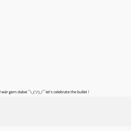
 wär gern dabei ¯\_(ツ)_/¯ let's celebrate the bullet !