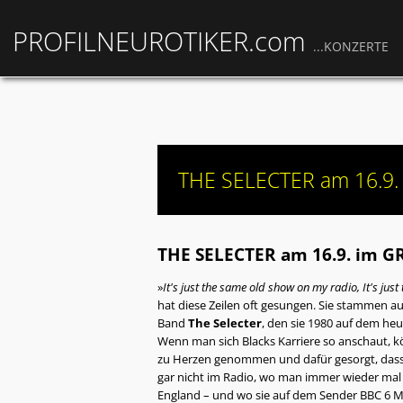
PROFILNEUROTIKER.com
...KONZERTE
THE SELECTER am 16.9.
THE SELECTER am 16.9. im G
»
It's just the same old show on my radio, It's ju
hat diese Zeilen oft gesungen. Sie stammen au
Band
The Selecter
, den sie 1980 auf dem he
Wenn man sich Blacks Karriere so anschaut, kö
zu Herzen genommen und dafür gesorgt, dass e
gar nicht im Radio, wo man immer wieder ma
England – und wo sie auf dem Sender BBC 6 M