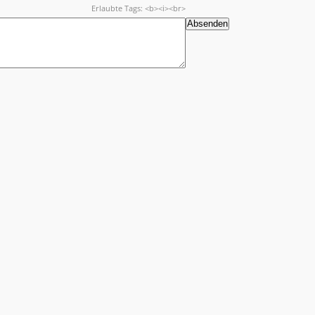
Erlaubte Tags: <b><i><br>
Vorschau
Absenden